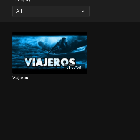
Category
01:27:58
Viajeros