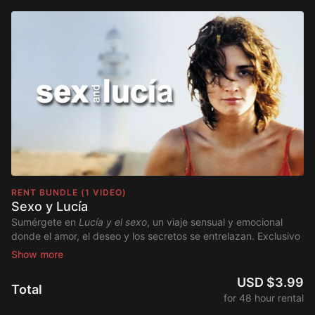
RENT BUNDLE (1 VIDEO)
Sexo y Lucía
Sumérgete en
Lucía y el sexo
, un viaje sensual y emocional
donde el amor, el deseo y los secretos se entrelazan. Exclusivo
en Pelidom.
USD $3.99
Total
for 48 hour rental