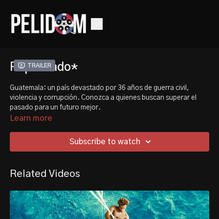
Reparando*
Trailer
Guatemala: un país devastado por 36 años de guerra civil,
violencia y corrupción. Conozca a quienes buscan superar el
pasado para un futuro mejor.
Learn more
Guatemala: A country devastated by 36 years of civil war
violence and corruption. Meet those who seek to overcome the
Subscribe to watch
past for a brighter future.
Related Videos