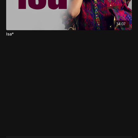
34:07
Isa*