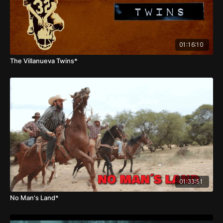
01:16:10
The Villanueva Twins*
01:33:51
No Man's Land*