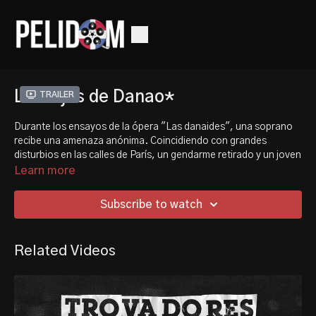
Las hijas de Danao*
Trailer
Durante los ensayos de la ópera "Las danaides", una soprano
recibe una amenaza anónima. Coincidiendo con grandes
disturbios en las calles de París, un gendarme retirado y un joven
con problemas se adentrarán en el misterio.
Learn more
During rehearsals for the opera "Les Danaids", a soprano
Subscribe to watch
receives an anonymous threat. Coinciding with major riots in the
streets of Paris, a retired gendarme and a troubled young man
will delve into the mystery.
Related Videos