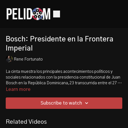
Bosch: Presidente en la Frontera
Imperial
Rene Fortunato
La cinta muestra los principales acontecimientos políticos y
sociales relacionados con la presidencia constitucional de
Juan
Bosch
en la República Dominicana,
2
3
​ transcurrida entre el 27 de
febrero de 1963 y el 25 de septiembre de 1963.
El
golpe de estado militar que depuso a Bosch
y la política
Learn more
exterior de
Estados Unidos
hacia
América Latina
durante la
presidencia de
John F. Kennedy
son los principales aspectos
Subscribe to watch
que desarrolla el documental.
4
​ Fue realizado con imágenes y
sonidos de la época provenientes de varias fuentes, en
particular del
Archivo General de la Nación de República
Related Videos
Dominicana
y de la
Biblioteca del Congreso de Estados