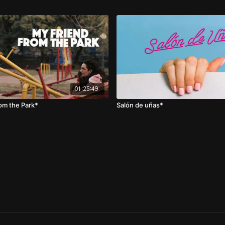
01:25:49
om the Park*
Salón de uñas*