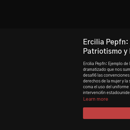
Ercilia Pepfn
Patriotismo y
Ercilia Pepfn: Ejemplo d
dramatizado que nos sumer
desafi6 las convenciones
derechos de la mujer y l
coma el uso del uniforme 
intervenci6n estadounide
Learn more