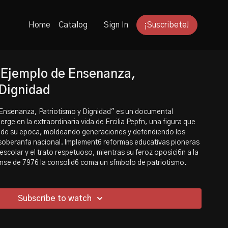
Home
Catalog
Sign In
¡Suscribete!
: Ejemplo de Ensenanza,
 Dignidad
e Ensenanza, Patriotismo y Dignidad" es un documental
ge en la extraordinaria vida de Ercilia Pepfn, una figura que
 de su epoca, moldeando generaciones y defendiendo los
a soberanfa nacional. lmplement6 reformas educativas pioneras
escolar y el trato respetuoso, mientras su feroz oposici6n a la
nse de 7976 la consolid6 coma un sfmbolo de patriotismo.
Subscribe to watch