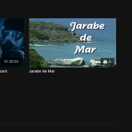
01:28:50
3
cert
Jarabe de Mar