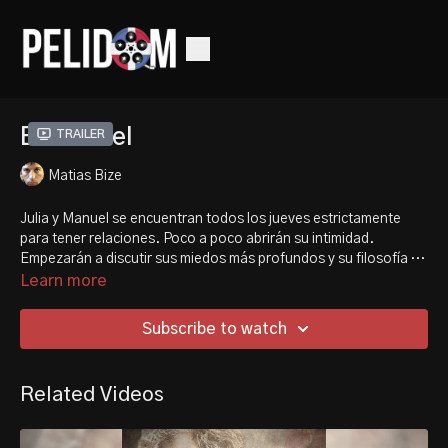
En Tu Piel
Trailer
Matias Bize
Julia y Manuel se encuentran todos los jueves estrictamente
para tener relaciones. Poco a poco abrirán su intimidad.
Empezarán a discutir sus miedos más profundos y su filosofía de
vida. Pronto terminarán por conocerse y saber sus
Learn more
pensamientos más profundos. Ahora el amor entre ambos
podrá cambiar el sentido de sus vidas para siempre.
Subscribe to watch
Related Videos