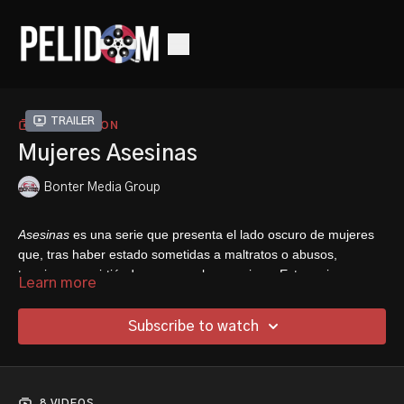
Trailer
COLLECTION
Mujeres Asesinas
Bonter Media Group
Asesinas
es una serie que presenta el lado oscuro de mujeres
que, tras haber estado sometidas a maltratos o abusos,
terminan convirtiéndose en crueles asesinas. Esta serie es una
Learn more
riquísima indagación psicológica acerca de los modos en que
la
violencia
y la
muerte
se apropian de la mente femenina.
Subscribe to watch
8 VIDEOS