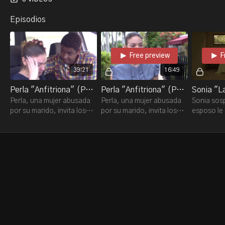
Episodios
Free preview
F
39:21
16:49
Perla "Anfitriona" (Parte 1)
Perla "Anfitriona" (Parte 2)
Perla, una mujer abusada
Perla, una mujer abusada
Sonia sos
por su marido, invita los
por su marido, invita los
esposo le 
amigos de su esposo para
amigos de su esposo para
con una c
una cena especial en su
una cena especial en su
trabajos y
hogar.
hogar.
control de