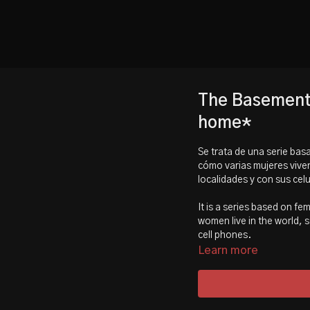
The Basement
home*
Se trata de una serie bas
cómo varias mujeres viven
localidades y con sus celu
It is a series based on f
women live in the world, s
cell phones.
Learn more