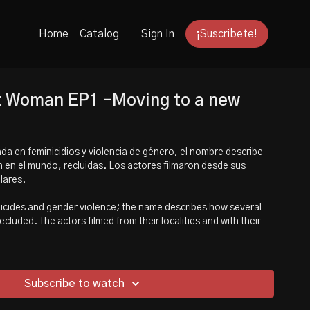
Home
Catalog
Sign In
¡Suscribete!
 Woman EP1 -Moving to a new
ada en feminicidios y violencia de género, el nombre describe
 en el mundo, recluidas. Los actores filmaron desde sus
lares.
emicides and gender violence; the name describes how several
ecluded. The actors filmed from their localities and with their
Subscribe to watch