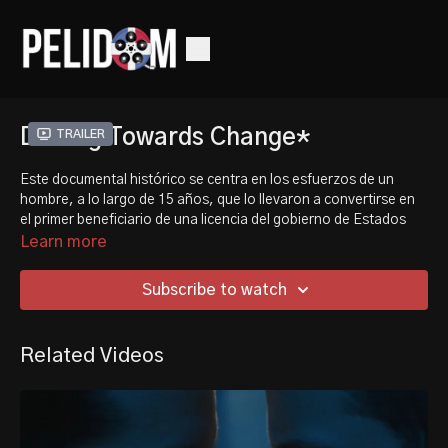
Driving Towards Change*
Trailer
Este documental histórico se centra en los esfuerzos de un
hombre, a lo largo de 15 años, que lo llevaron a convertirse en
el primer beneficiario de una licencia del gobierno de Estados
Unidos para vender vehículos eléctricos a la isla de Cuba desde
Learn more
que Estados Unidos impuso un embargo comercial en 1961.
Subscribe to watch
This historic documentary focuses on one man's efforts,
spanning 15 years, that led him to become the first recipient of a
license by the U.S. government to sell electric vehicles to the
Related Videos
island of Cuba since the U.S. imposed a trade embargo in 1961.