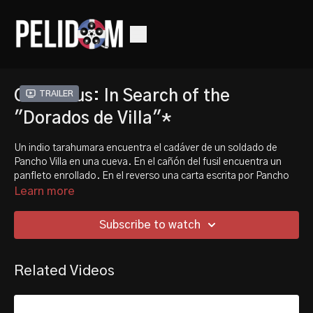
Columbus: In Search of the
Trailer
"Dorados de Villa"*
Un indio tarahumara encuentra el cadáver de un soldado de
Pancho Villa en una cueva. En el cañón del fusil encuentra un
panfleto enrollado. En el reverso una carta escrita por Pancho
Villa. Un importante secreto de Villa está a punto de ser
Learn more
descifrado.
Subscribe to watch
A Tarahumara Indian finds the cadaver of a Pancho Villa soldier in
a cave. In the rifle barrel he finds a rolled pamphlet. In the back a
letter written by Pancho Villa. An important secret of Villa is
Related Videos
about to be deciphered.