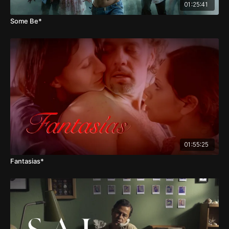
01:25:41
Some Be*
01:55:25
Fantasias*