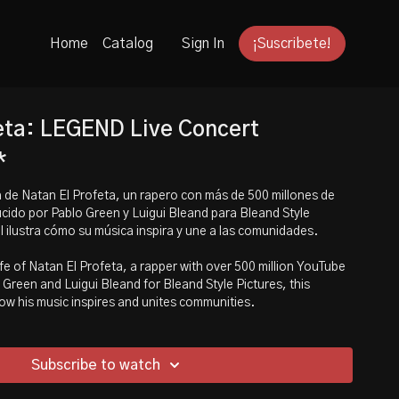
Home
Catalog
Sign In
¡Suscribete!
eta: LEGEND Live Concert
*
 de Natan El Profeta, un rapero con más de 500 millones de
cido por Pablo Green y Luigui Bleand para Bleand Style
 ilustra cómo su música inspira y une a las comunidades.
e of Natan El Profeta, a rapper with over 500 million YouTube
Green and Luigui Bleand for Bleand Style Pictures, this
ow his music inspires and unites communities.
Subscribe to watch