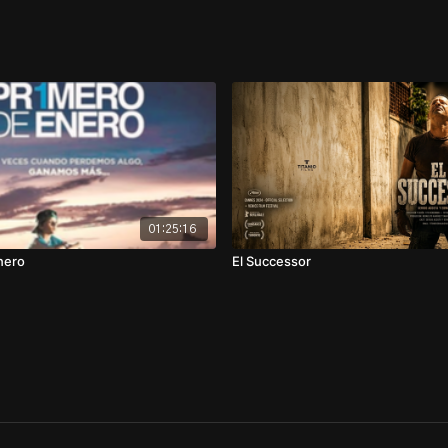
01:25:16
nero
El Successor